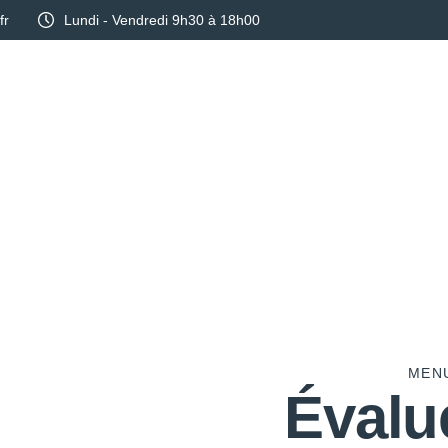
fr
Lundi - Vendredi 9h30 à 18h00
Services
Réalisations
Blog
MENU
Évalu