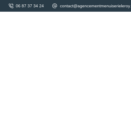
06 87 37 34 24
contact@agencementmenuiserieleroy.
Accueil
A propos