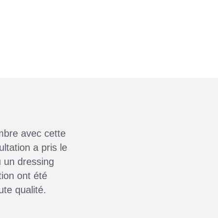
mbre avec cette
ltation a pris le
 un dressing
tion ont été
ute qualité.