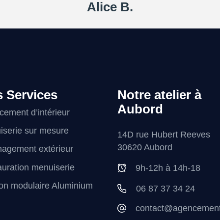
Alice B.
 Services
Notre atelier à
Aubord
ement d’intérieur
iserie sur mesure
14D rue Hubert Reeves
30620 Aubord
agement extérieur
uration menuiserie
9h-12h à 14h-18
on modulaire Aluminium
06 87 37 34 24
contact@agencementm