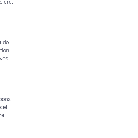
sière.
t de
tion
 vos
 bons
 cet
re