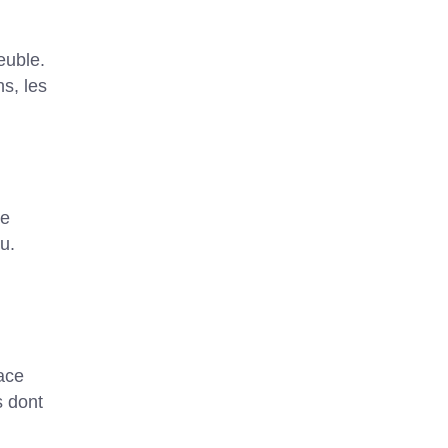
euble.
ns, les
de
u.
ace
s dont