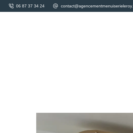
06 87 37 34 24
contact@agencementmenuiserieleroy.
Accueil
A propos