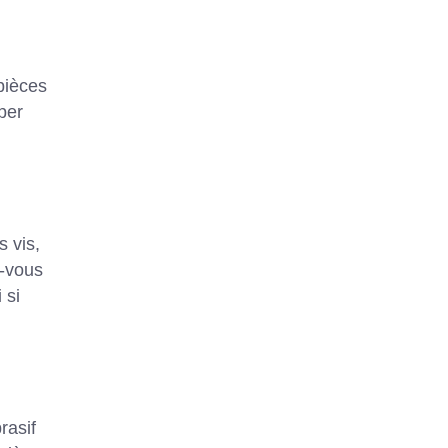
pièces
per
s vis,
z-vous
 si
rasif